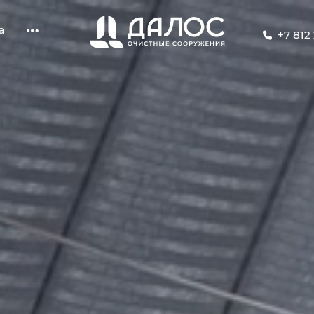
а
+7 812