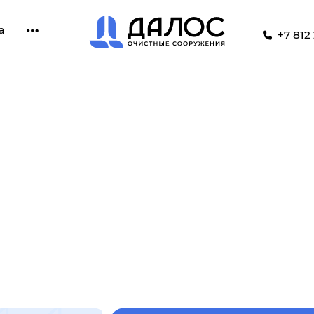
а
+7 812