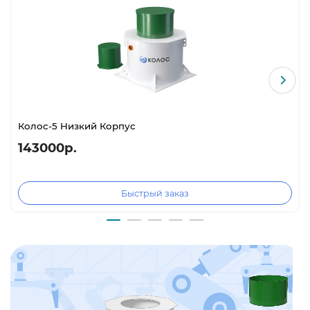
гидрогеологических условий. Уменьшенная высота
корпуса позволяет монтировать станцию на участках с
высоким уровнем грунтовых вод (УГВ) и в местах с
ограниченной глубиной залегания канализации. При
этом все технические характеристики и объем очистки
на 4 человека полностью сохранены.
2. Выносной компрессор — защита от
Колос-5 Низкий Корпус
затопления
143000р.
В большинстве станций компрессор расположен под
крышкой. При паводке или высоком УГВ его
затапливает, что приводит к дорогостоящему ремонту.
Быстрый заказ
В «Колос-4» компрессор вынесен в отдельный блок-
модуль и надежно защищен от влаги. В сочетании с
низким корпусом это самое безопасное решение для
участков с подтоплением.
3. Цилиндрический корпус с
грунтозацепами — не всплывает даже