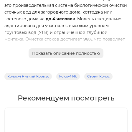
это производительная система биологической очистки
сточных вод для загородного дома, коттеджа или
гостевого дома на
до 4 человек
. Модель специально
адаптирована для участков с высоким уровнем
грунтовых вод (УГВ) и ограниченной глубиной
монтажа. Очистка стоков достигает
98%
, что позволяет
сбрасывать воду на грунт, в канаву или использовать
для полива. В отличие от классических септиков,
Показать описание полностью
станция не требует регулярного вызова
ассенизаторской машины и не создает неприятных
запахов.
Колос-4 Низкий Корпус
kolos-4 Nk
Серия Колос
Почему «Колос-4» (низкий корпус) —
правильный выбор для семьи
Рекомендуем посмотреть
1. Низкий корпус — идеальное решение
для высоких грунтовых вод
Станция специально адаптирована для сложных