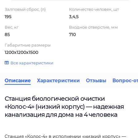
Залповый сброс, (л)
Количество человек, шт
195
3,4,5
Вес, кг
Входное отверстие, мм
85
710
Габаритные размеры
1200х1200х1500
Все характеристики
Описание
Характеристики
Отзывы
Вопрос-о
Станция биологической очистки
«Колос-4» (низкий корпус) — надежная
канализация для дома на 4 человека
Станция «Колос-4» в исполнении «низкий корпус» —